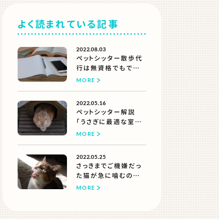
よく読まれている記事
2022.08.03
ペットシッター散歩代
行は無資格でもでき
る？
MORE
【できるけどオススメし
ない理由】
2022.05.16
ペットシッター解説
「うさぎに最適な室温
は？夏と冬に気をつけ
MORE
たいこと」
2022.05.25
さっきまでご機嫌だっ
た猫が急に噛むのは
なぜ？
MORE