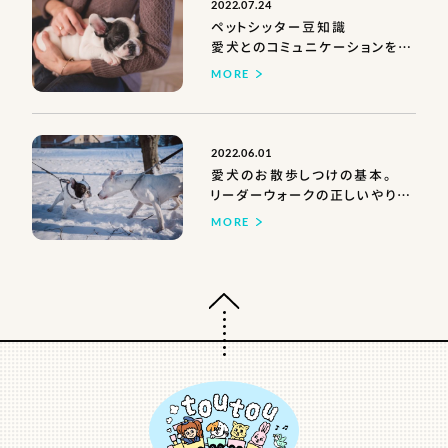
2022.07.24
ペットシッター豆知識
愛犬とのコミュニケーションを円
滑にするコツ
MORE
2022.06.01
愛犬のお散歩しつけの基本。
リーダーウォークの正しいやり方
とは？
MORE
ページトップへ