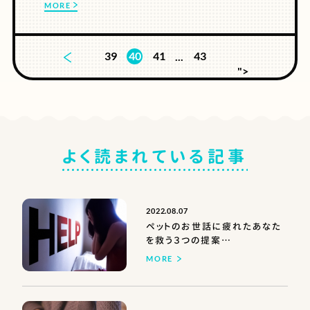
MORE
39
40
41
43
...
">
よく読まれている記事
2022.08.07
ペットのお世話に疲れたあなた
を救う３つの提案
【具体的かつ現実的】
MORE