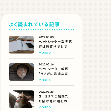
よく読まれている記事
2022.08.03
ペットシッター散歩代
行は無資格でもでき
る？
MORE
【できるけどオススメし
ない理由】
2022.05.16
ペットシッター解説
「うさぎに最適な室温
は？夏と冬に気をつけ
MORE
たいこと」
2022.05.25
さっきまでご機嫌だっ
た猫が急に噛むのは
なぜ？
MORE