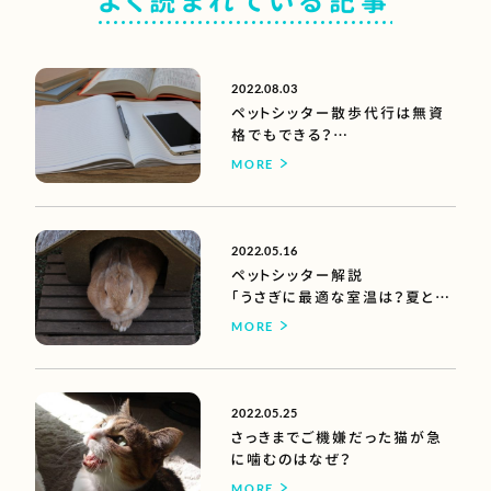
よく読まれている記事
2022.08.03
ペットシッター散歩代行は無資
格でもできる？
【できるけどオススメしない理
MORE
由】
2022.05.16
ペットシッター解説
「うさぎに最適な室温は？夏と冬
に気をつけたいこと」
MORE
2022.05.25
さっきまでご機嫌だった猫が急
に噛むのはなぜ？
MORE