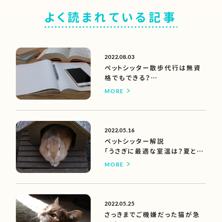
よく読まれている記事
2022.08.03
ペットシッター散歩代行は無資
格でもできる？
【できるけどオススメしない理
MORE
由】
2022.05.16
ペットシッター解説
「うさぎに最適な室温は？夏と冬
に気をつけたいこと」
MORE
2022.05.25
さっきまでご機嫌だった猫が急