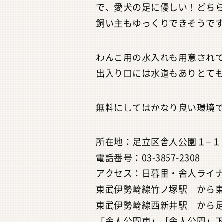
で、愛犬の足に優しい！どち
飼い主もゆっくりできそうで
わんこ用の水入れも用意され
出入り口には水道もありとて
無料にしてはかなり良い環境
所在地：足立区舎人公園１−１
電話番号：03-3857-2308
アクセス：日暮里・舎人ライ
東武伊勢崎線竹ノ塚駅 から
東武伊勢崎線西新井駅 から
「舎人公園東」「舎人公園」