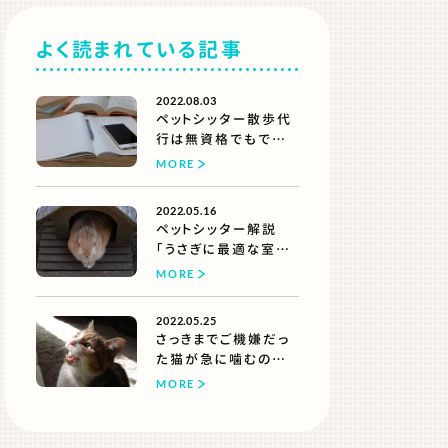
よく読まれている記事
2022.08.03
ペットシッター散歩代
行は無資格でもでき
る？
MORE
【できるけどオススメし
ない理由】
2022.05.16
ペットシッター解説
「うさぎに最適な室温
は？夏と冬に気をつけ
MORE
たいこと」
2022.05.25
さっきまでご機嫌だっ
た猫が急に噛むのは
なぜ？
MORE