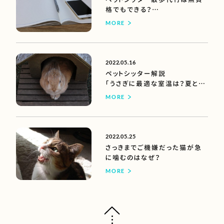
格でもできる？
【できるけどオススメしない理
MORE
由】
2022.05.16
ペットシッター解説
「うさぎに最適な室温は？夏と冬
に気をつけたいこと」
MORE
2022.05.25
さっきまでご機嫌だった猫が急
に噛むのはなぜ？
MORE
ページトップへ